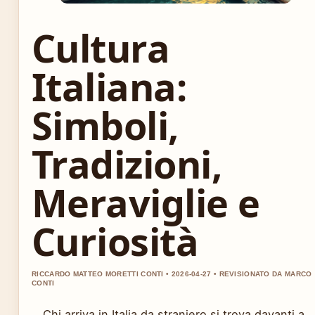
Cultura
Italiana:
Simboli,
Tradizioni,
Meraviglie e
Curiosità
RICCARDO MATTEO MORETTI CONTI • 2026-04-27 • REVISIONATO DA MARCO
CONTI
Chi arriva in Italia da straniero si trova davanti a