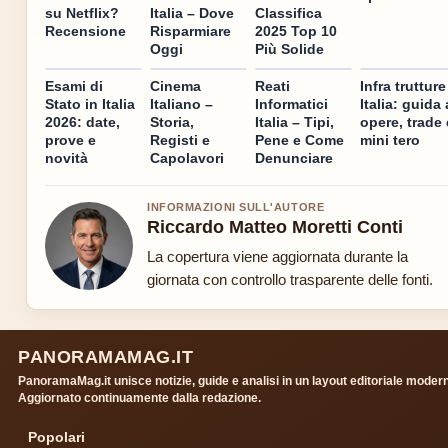
su Netflix?
Italia – Dove
Classifica
Recensione
Risparmiare
2025 Top 10
Oggi
Più Solide
Esami di
Cinema
Reati
Infra trutture
Stato in Italia
Italiano –
Informatici
Italia: guida 
2026: date,
Storia,
Italia – Tipi,
opere, trade 
prove e
Registi e
Pene e Come
mini tero
novità
Capolavori
Denunciare
INFORMAZIONI SULL'AUTORE
Riccardo Matteo Moretti Conti
La copertura viene aggiornata durante la
giornata con controllo trasparente delle fonti.
PANORAMAMAG.IT
PanoramaMag.it unisce notizie, guide e analisi in un layout editoriale moder
Aggiornato continuamente dalla redazione.
Popolari