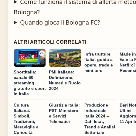
Come funziona il sistema di allerta meteo
Bologna?
Quando gioca il Bologna FC?
ALTRI ARTICOLI CORRELATI
Infra trutture
Made in 
Italia: guida a
Vale la
opere, trade e
Netflix?
mini tero
Recens
Sportitalia:
PMI Italiane:
canale 60,
Definizione,
streaming
Numeri e Ruolo
gratuito e sport
2024
in Italia
Cultura
Giustizia Italia:
Produzione
Bari Not
Italiana:
PST, Ministero
Industriale
Ultimi
Simboli,
e Servizi
Italia 2024 –
Aggior
Tradizioni,
Telematici
Dati Istat,
11 April
Meraviglie e
Trend e Analisi
Curiosità
Settoriale