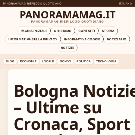
PANORAMAMAG RIEPILOGO QUOTIDIANO
ITALIANO
PANORAMAMAG.IT
PANORAMAMAG RIEPILOGO QUOTIDIANO
PAGINA INIZIALE
CHI SIAMO
CONTATTI
STORIA
INFORMATIVA SULLA PRIVACY
INFORMATIVA COOKIE
NOTIZIARIO
NOTIZIE
BLOG
ECONOMIA
LOCALE
MONDO
POLITICA
TECNOLOGIA
Bologna Notizi
– Ultime su
Cronaca, Sport