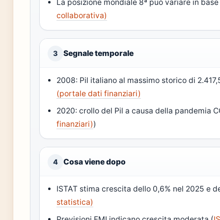
La posizione mondiale 8ª può variare in base a
collaborativa)
Segnale temporale
3
2008: Pil italiano al massimo storico di 2.417,5
(portale dati finanziari)
2020: crollo del Pil a causa della pandemia 
finanziari)
)
Cosa viene dopo
4
ISTAT stima crescita dello 0,6% nel 2025 e d
statistica)
Previsioni FMI indicano crescita moderata (
I