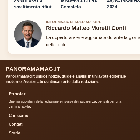
consulenza e
Incentivi e Guida
48,8% Produzi
smaltimento rifiuti
Completa
2024
INFORMAZIONI SULL'AUTORE
Riccardo Matteo Moretti Conti
La copertura viene aggiornata durante la giorn
delle fonti.
PANORAMAMAG.IT
PanoramaMag.it unisce notizie, guide e analisi in un layout editoriale
moderno. Aggiornato continuamente dalla redazione.
Popolari
Briefing quotidiani della redazione e risorse di trasparenza, pensati per una
verifica rapida.
Chi siamo
Contatti
Storia